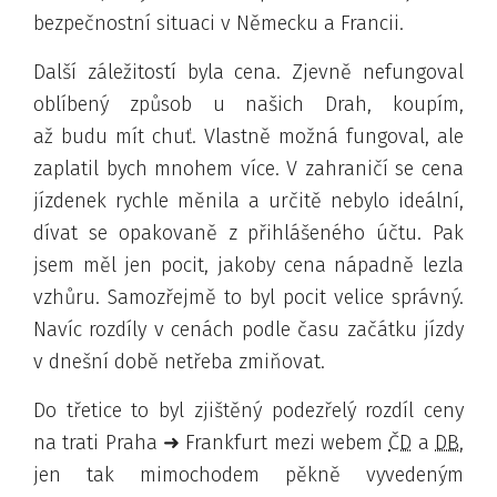
bezpečnostní situaci v Německu a Francii.
Další záležitostí byla cena. Zjevně nefungoval
oblíbený způsob u našich Drah, koupím,
až budu mít chuť. Vlastně možná fungoval, ale
zaplatil bych mnohem více. V zahraničí se cena
jízdenek rychle měnila a určitě nebylo ideální,
dívat se opakovaně z přihlášeného účtu. Pak
jsem měl jen pocit, jakoby cena nápadně lezla
vzhůru
. Samozřejmě to byl pocit velice správný.
Navíc rozdíly v cenách podle času začátku jízdy
v dnešní době netřeba zmiňovat.
Do třetice to byl zjištěný podezřelý rozdíl ceny
na trati Praha ➜ Frankfurt mezi webem
ČD
a
DB
,
jen tak mimochodem pěkně vyvedeným