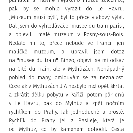
pak by se mohlo vyrazit do Le Havru.
Muzeum musí být!
, byl to přece vlakový výlet.
Dal jsem do vyhledávače "musee du train paris",
a objevil... malé muzeum v Rosny-sous-Bois.
Nedalo mi to, přece nebude ve Francii jen
maličké muzeum, a upravil jsem dotaz
na "musee du train". Bingo
, objevil se mi odkaz
na Cité du Train, ale v Mylhúzách. Nenápadný
pohled do mapy, omlouvám se za neznalost.
Cože až v Mylhúzách
!!! A nezbylo než opět škrtat
a zkrátit délku pobytu v Paříži, potom pár dnů
v Le Havru, pak do Mylhúz a zpět nočním
rychlíkem do Prahy. Jak jednoduché a prosté.
Rychlík do Prahy jel z Basileje, která je
od Mylhúz, co by kamenem dohodil. Cesta