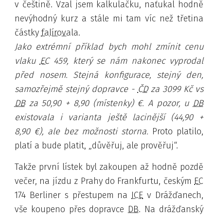
v češtině. Vzal jsem kalkulačku, naťukal hodně
nevýhodný kurz a stále mi tam víc než třetina
částky
falírovala
.
Jako extrémní příklad bych mohl zmínit cenu
vlaku
EC
459, který se nám nakonec vyprodal
před nosem. Stejná konfigurace, stejný den,
samozřejmě stejný dopravce -
ČD
za 3099 Kč vs
DB
za 50,90 + 8,90 (místenky) €. A pozor, u
DB
existovala i varianta ještě lacinější (44,90 +
8,90 €), ale bez možnosti storna.
Proto platilo,
platí a bude platit,
důvěřuj, ale prověřuj
.
Takže první lístek byl zakoupen až hodně pozdě
večer, na jízdu z Prahy do Frankfurtu, českým
EC
174 Berliner s přestupem na
ICE
v Drážďanech,
vše koupeno přes dopravce
DB
. Na drážďanský