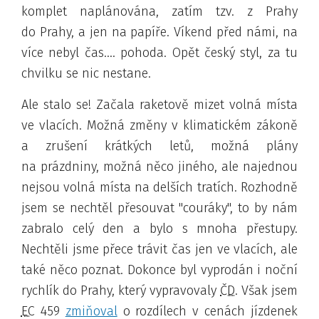
komplet naplánována, zatím tzv. z Prahy
do Prahy, a jen na papíře. Víkend před námi, na
více nebyl čas.... pohoda. Opět český styl, za tu
chvilku se nic nestane
.
Ale stalo se! Začala raketově mizet volná místa
ve vlacích. Možná změny v klimatickém zákoně
a zrušení krátkých letů, možná plány
na prázdniny, možná něco jiného, ale najednou
nejsou volná místa na delších tratích. Rozhodně
jsem se nechtěl přesouvat "couráky", to by nám
zabralo celý den a bylo s mnoha přestupy.
Nechtěli jsme přece trávit čas jen ve vlacích, ale
také něco poznat. Dokonce byl vyprodán i noční
rychlík do Prahy, který vypravovaly
ČD
. Však jsem
EC
459
zmiňoval
o rozdílech v cenách jízdenek