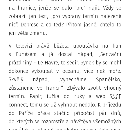
na hranice, jenže se dalo "prd" najít. Vždy se
zobrazil jen text,
pro vybraný termín nalezené
nic
. Deprese
a co teď? Přitom jasné, chtělo to
jen větší změnu.
V televizi právě běžela upoutávka na film
s Funèsem a já dostal nápad,
Senzační
prázdniny = Le Havre, to sedí
. Synek by se mohl
dokonce vykoupat v oceánu, více než moře
.
Skvělý nápad,
vynecháme Španělsko,
zůstaneme ve Francii
. Zbývalo zvolit vhodný
termín. Papír, tužka do ruky a web
SNCF
connect, tomu se už vyhnout nedalo. K příjezdu
do Paříže přece stačilo připočíst pár dnů,
do kterých se rozprostřela návštěva všemožných
památek a hlavně nějakého muzea železnice,