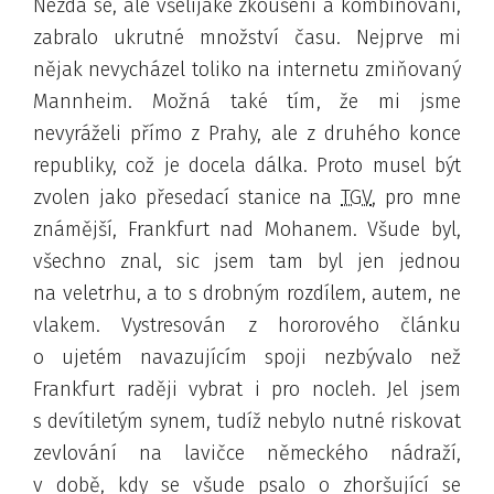
Nezdá se, ale všelijaké zkoušení a kombinování,
zabralo ukrutné množství času. Nejprve mi
nějak nevycházel toliko na internetu zmiňovaný
Mannheim. Možná také tím, že mi jsme
nevyráželi přímo z Prahy, ale z druhého konce
republiky, což je docela dálka. Proto musel být
zvolen jako přesedací stanice na
TGV
, pro mne
známější, Frankfurt nad Mohanem. Všude byl,
všechno znal
, sic jsem tam byl jen jednou
na veletrhu, a to s drobným rozdílem, autem, ne
vlakem. Vystresován z hororového článku
o ujetém navazujícím spoji nezbývalo než
Frankfurt raději vybrat i pro nocleh. Jel jsem
s devítiletým synem, tudíž nebylo nutné riskovat
zevlování na lavičce německého nádraží,
v době, kdy se všude psalo o zhoršující se