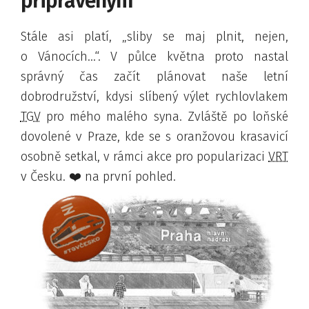
připraveným
Stále asi platí,
sliby se maj plnit, nejen,
o Vánocích...
. V půlce května proto nastal
správný čas začít plánovat naše letní
dobrodružství, kdysi slíbený výlet rychlovlakem
TGV
pro mého malého syna. Zvláště po loňské
dovolené v Praze, kde se s oranžovou krasavicí
osobně setkal, v rámci akce pro popularizaci
VRT
v Česku.
❤️
na první pohled.