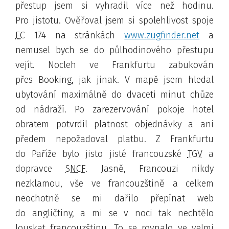
přestup jsem si vyhradil více než hodinu.
Pro jistotu. Ověřoval jsem si spolehlivost spoje
EC
174 na stránkách
www.zugfinder.net
a
nemusel bych se do půlhodinového přestupu
vejít. Nocleh ve Frankfurtu zabukován
přes Booking, jak jinak. V mapě jsem hledal
ubytování maximálně do dvaceti minut chůze
od nádraží. Po zarezervování pokoje hotel
obratem potvrdil platnost objednávky a ani
předem nepožadoval platbu
. Z Frankfurtu
do Paříže bylo jisto jisté francouzské
TGV
a
dopravce
SNCF
. Jasně, Francouzi nikdy
nezklamou, vše ve francouzštině a celkem
neochotně se mi dařilo přepínat web
do angličtiny, a mi se v noci tak nechtělo
louskat francouzštinu. To se rovnalo ve velmi