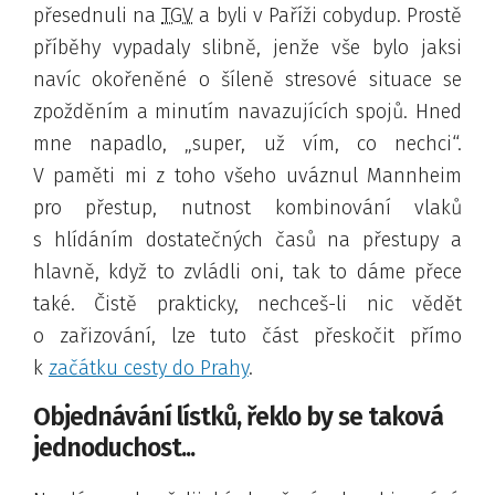
přesednuli na
TGV
a byli v Paříži cobydup. Prostě
příběhy vypadaly slibně, jenže vše bylo jaksi
navíc okořeněné o šíleně stresové situace se
zpožděním a minutím navazujících spojů. Hned
mne napadlo,
super, už vím, co nechci
.
V paměti mi z toho všeho uváznul Mannheim
pro přestup, nutnost kombinování vlaků
s hlídáním dostatečných časů na přestupy a
hlavně, když to zvládli oni, tak to dáme přece
také
. Čistě prakticky, nechceš-li nic vědět
o zařizování, lze tuto část přeskočit přímo
k
začátku cesty do Prahy
.
Objednávání lístků, řeklo by se taková
jednoduchost...