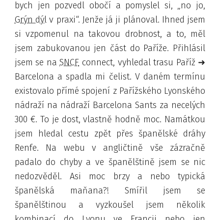
bych jen pozvedl obočí a pomyslel si,
no jo,
Grýn dýl
v praxi
. Jenže já ji plánoval
. Ihned jsem
si vzpomenul na takovou drobnost, a to, měl
jsem zabukovanou jen část do Paříže. Přihlásil
jsem se na
SNCF
connect, vyhledal trasu Paříž ➜
Barcelona a spadla mi čelist. V daném termínu
existovalo přímé spojení z Pařížského Lyonského
nádraží na nádraží Barcelona Sants za necelých
300 €. To je dost, vlastně hodně moc. Namátkou
jsem hledal cestu zpět přes španělské dráhy
Renfe. Na webu v angličtině vše zázračně
padalo do chyby a ve španělštině jsem se nic
nedozvěděl
. Asi moc brzy a nebo typická
španělská maňana?! Smířil jsem se
španělštinou a vyzkoušel jsem několik
kombinací do Lyonu ve Francii nebo jen